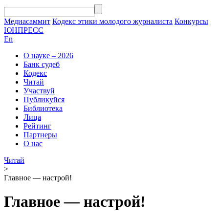
Медиасаммит
Кодекс этики молодого журналиста
Конкурсы
ЮНПРЕСС
En
О науке – 2026
Банк судеб
Кодекс
Читай
Участвуй
Публикуйся
Библиотека
Лица
Рейтинг
Партнеры
О нас
Читай
>
Главное — настрой!
Главное — настрой!