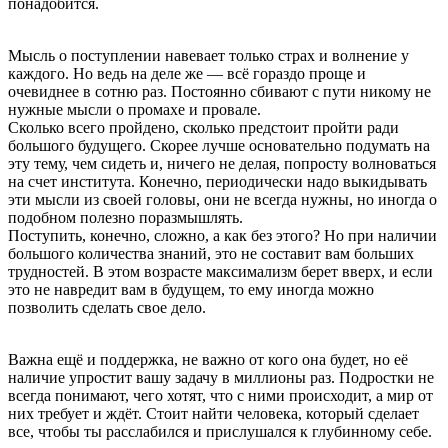
понадобится.
Мысль о поступлении навевает только страх и волнение у
каждого. Но ведь на деле же — всё гораздо проще и
очевиднее в сотню раз. Постоянно сбивают с пути никому не
нужные мысли о промахе и провале.
Сколько всего пройдено, сколько предстоит пройти ради
большого будущего. Скорее лучше основательно подумать на
эту тему, чем сидеть и, ничего не делая, попросту волноваться
на счет института. Конечно, периодически надо выкидывать
эти мысли из своей головы, они не всегда нужны, но иногда о
подобном полезно поразмышлять.
Поступить, конечно, сложно, а как без этого? Но при наличии
большого количества знаний, это не составит вам больших
трудностей. В этом возрасте максимализм берет вверх, и если
это не навредит вам в будущем, то ему иногда можно
позволить сделать свое дело.
Важна ещё и поддержка, не важно от кого она будет, но её
наличие упростит вашу задачу в миллионы раз. Подростки не
всегда понимают, чего хотят, что с ними происходит, а мир от
них требует и ждёт. Стоит найти человека, который сделает
все, чтобы ты расслабился и прислушался к глубинному себе.