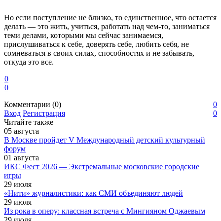
Но если поступление не близко, то единственное, что остается
делать — это жить, учиться, работать над чем-то, заниматься
теми делами, которыми мы сейчас занимаемся,
прислушиваться к себе, доверять себе, любить себя, не
сомневаться в своих силах, способностях и не забывать,
откуда это все.
0
0
Комментарии (0)
0
Вход
Регистрация
0
Читайте также
05
августа
В Москве пройдет V Международный детский культурный
форум
01
августа
ИКС Фест 2026 — Экстремальные московские городские
игры
29
июля
«Нити» журналистики: как СМИ объединяют людей
29
июля
Из рока в оперу: классная встреча с Мингияном Оджаевым
29
июля