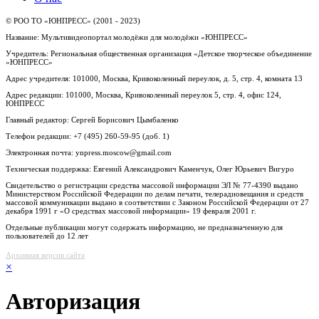
© РОО ТО «ЮНПРЕСС» (2001 - 2023)
Название: Мультивидеопортал молодёжи для молодёжи «ЮНПРЕСС»
Учредитель: Региональная общественная организация «Детское творческое объединение
«ЮНПРЕСС»
Адрес учредителя: 101000, Москва, Кривоколенный переулок, д. 5, стр. 4, комната 13
Адрес редакции: 101000, Москва, Кривоколенный переулок 5, стр. 4, офис 124,
ЮНПРЕСС
Главный редактор: Сергей Борисович Цымбаленко
Телефон редакции: +7 (495) 260-59-95 (доб. 1)
Электронная почта: ynpress.moscow@gmail.com
Техническая поддержка: Евгений Александрович Каменчук, Олег Юрьевич Вигуро
Свидетельство о регистрации средства массовой информации ЭЛ № 77-4390 выдано
Министерством Российской Федерации по делам печати, телерадиовещания и средств
массовой коммуникации выдано в соответствии с Законом Российской Федерации от 27
декабря 1991 г «О средствах массовой информации» 19 февраля 2001 г.
Отдельные публикации могут содержать информацию, не предназначенную для
пользователей до 12 лет
Архивная версия сайта
×
Авторизация