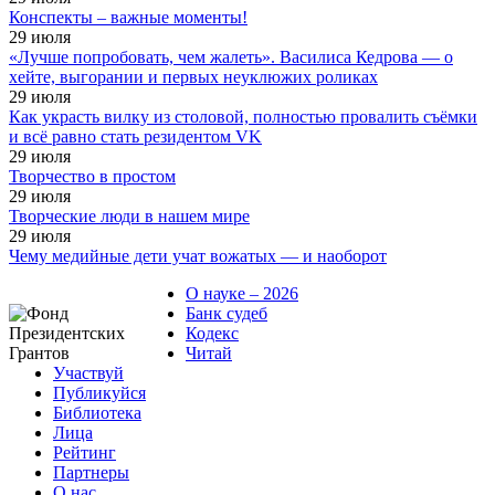
Конспекты – важные моменты!
29
июля
«Лучше попробовать, чем жалеть». Василиса Кедрова — о
хейте, выгорании и первых неуклюжих роликах
29
июля
Как украсть вилку из столовой, полностью провалить съёмки
и всё равно стать резидентом VK
29
июля
Творчество в простом
29
июля
Творческие люди в нашем мире
29
июля
Чему медийные дети учат вожатых — и наоборот
О науке – 2026
Банк судеб
Кодекс
Читай
Участвуй
Публикуйся
Библиотека
Лица
Рейтинг
Партнеры
О нас