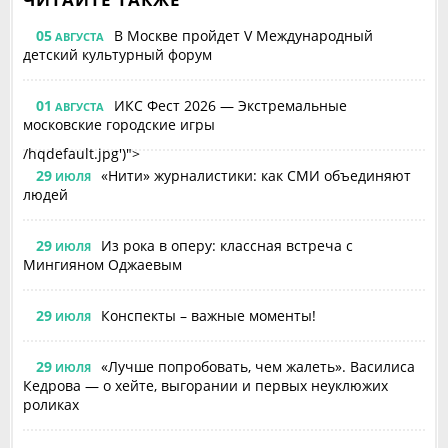
05
В Москве пройдет V Международный
АВГУСТА
детский культурный форум
01
ИКС Фест 2026 — Экстремальные
АВГУСТА
московские городские игры
/hqdefault.jpg')">
29
«Нити» журналистики: как СМИ объединяют
ИЮЛЯ
людей
29
Из рока в оперу: классная встреча с
ИЮЛЯ
Мингияном Оджаевым
29
Конспекты – важные моменты!
ИЮЛЯ
29
«Лучше попробовать, чем жалеть». Василиса
ИЮЛЯ
Кедрова — о хейте, выгорании и первых неуклюжих
роликах