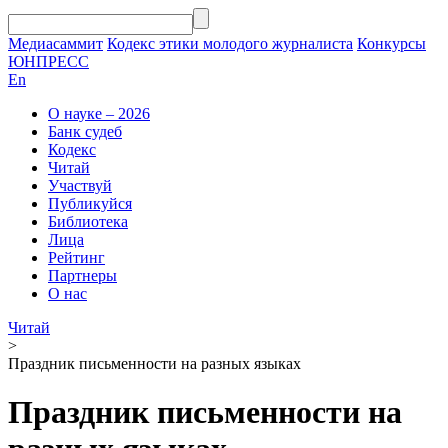
Медиасаммит
Кодекс этики молодого журналиста
Конкурсы
ЮНПРЕСС
En
О науке – 2026
Банк судеб
Кодекс
Читай
Участвуй
Публикуйся
Библиотека
Лица
Рейтинг
Партнеры
О нас
Читай
>
Праздник письменности на разных языках
Праздник письменности на