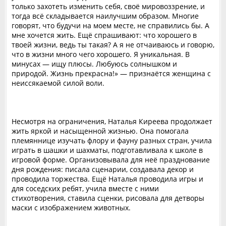
только захотеть изменить себя, своё мировоззрение, и
тогда всё складывается наилучшим образом. Многие
говорят, что будучи на моем месте, не справились бы. А
мне хочется жить. Ещё спрашивают: что хорошего в
твоей жизни, ведь ты такая? А я не отчаиваюсь и говорю,
что в жизни много чего хорошего. Я уникальная. В
минусах — ищу плюсы. Любуюсь солнышком и
природой. Жизнь прекрасна!» — признаётся женщина с
неиссякаемой силой воли.
Несмотря на ограничения, Наталья Киреева продолжает
жить яркой и насыщенной жизнью. Она помогала
племяннице изучать флору и фауну разных стран, учила
играть в шашки и шахматы, подготавливала к школе в
игровой форме. Организовывала для неё празднование
дня рождения: писала сценарии, создавала декор и
проводила торжества. Ещё Наталья проводила игры и
для соседских ребят, учила вместе с ними
стихотворения, ставила сценки, рисовала для детворы
маски с изображением животных.