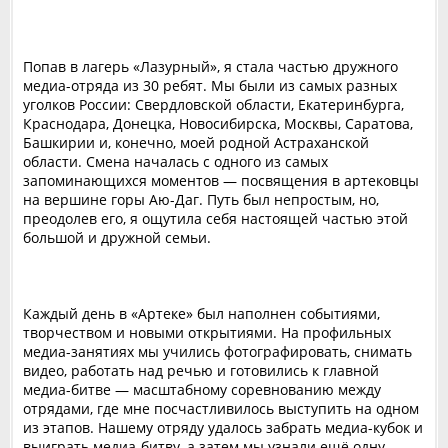
Попав в лагерь «Лазурный», я стала частью дружного
медиа-отряда из 30 ребят. Мы были из самых разных
уголков России: Свердловской области, Екатеринбурга,
Краснодара, Донецка, Новосибирска, Москвы, Саратова,
Башкирии и, конечно, моей родной Астраханской
области. Смена началась с одного из самых
запоминающихся моментов — посвящения в артековцы
на вершине горы Аю-Даг. Путь был непростым, но,
преодолев его, я ощутила себя настоящей частью этой
большой и дружной семьи.
Каждый день в «Артеке» был наполнен событиями,
творчеством и новыми открытиями. На профильных
медиа-занятиях мы учились фотографировать, снимать
видео, работать над речью и готовились к главной
медиа-битве — масштабному соревнованию между
отрядами, где мне посчастливилось выступить на одном
из этапов. Нашему отряду удалось забрать медиа-кубок и
выиграть медиа-битву, а затем мы узнали ещё одну