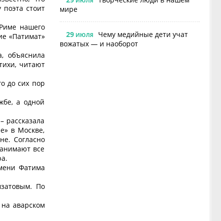
ИЮЛЯ
 поэта стоит
мире
 Риме нашего
29
Чему медийные дети учат
ИЮЛЯ
ие «Патимат»
вожатых — и наоборот
а, объяснила
тихи, читают
о до сих пор
жбе, а одной
– рассказала
е» в Москве,
не. Согласно
занимают все
ра.
имени Фатима
мзатовым. По
 на аварском