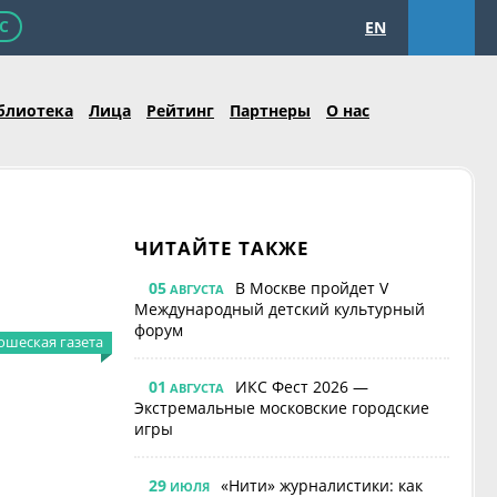
С
EN
блиотека
Лица
Рейтинг
Партнеры
О нас
ЧИТАЙТЕ ТАКЖЕ
05
В Москве пройдет V
АВГУСТА
Международный детский культурный
форум
шеская газета
01
ИКС Фест 2026 —
АВГУСТА
Экстремальные московские городские
игры
29
«Нити» журналистики: как
ИЮЛЯ