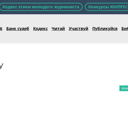
Кодекс этики молодого журналиста
Конкурсы ЮНПРЕС
26
Банк судеб
Кодекс
Читай
Участвуй
Публикуйся
Би
У
юно