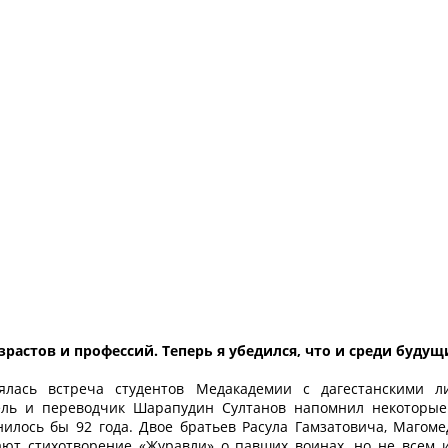
зрастов и профессий. Теперь я убедился, что и среди будущ
ялась встреча студентов Медакадемии с дагестанскими ли
ель и переводчик Шарапудин Султанов напомнил некоторые
нилось бы 92 года. Двое братьев Расула Гамзатовича, Магоме
ют стихотворение «Журавли» о павших воинах, но не всем и