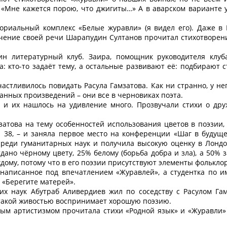
 «Мне кажется порою, что джигиты…» А в аварском варианте у
ориальный комплекс «Белые журавли» (я видел его). Даже в
чение своей речи Шарапудин Султанов прочитал стихотворен
ин литературный клуб. Заира, помощник руководителя клуб
: кто-то задаёт тему, а остальные развивают её: подбирают с
астливилось повидать Расула Гамзатова. Как ни странно, у нег
анных произведений – они все в черновиках поэта.
 и их нашлось на удивление много. Прозвучали стихи о дру
затова на тему особенностей использования цветов в поэзии, 
38, – и заняла первое место на конференции «Шаг в будуще
реди гуманитарных наук и получила высокую оценку в Лондо
дано чёрному цвету, 25% белому (борьба добра и зла), а 50% 
дому, потому что в его поэзии присутствуют элементы фолькло
написанное под впечатлением «Журавлей», а студентка по 
 «Берегите матерей».
ких наук Абутраб Аливердиев жил по соседству с Расулом Га
с такой живостью воспринимает хорошую поэзию.
емым артистизмом прочитала стихи «Родной язык» и «Журавли»