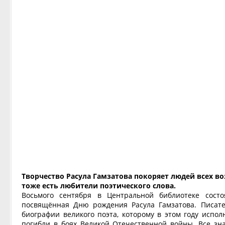
Творчество Расула Гамзатова покоряет людей всех во
тоже есть любители поэтического слова.
Восьмого сентября в Центральной библиотеке состо
посвящённая Дню рождения Расула Гамзатова. Писат
биографии великого поэта, которому в этом году испол
погибли в боях Великой Отечественной войны. Все зна