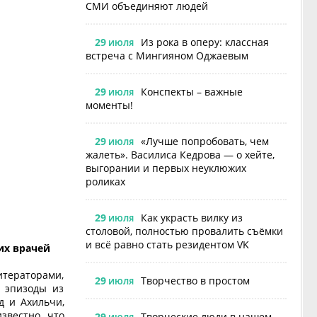
СМИ объединяют людей
29
Из рока в оперу: классная
ИЮЛЯ
встреча с Мингияном Оджаевым
29
Конспекты – важные
ИЮЛЯ
моменты!
29
«Лучше попробовать, чем
ИЮЛЯ
жалеть». Василиса Кедрова — о хейте,
выгорании и первых неуклюжих
роликах
29
Как украсть вилку из
ИЮЛЯ
столовой, полностью провалить съёмки
и всё равно стать резидентом VK
их врачей
тераторами,
29
Творчество в простом
ИЮЛЯ
 эпизоды из
д и Ахильчи,
звестно, что
29
Творческие люди в нашем