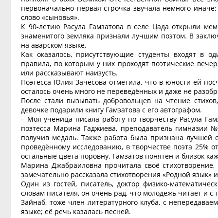
первоначально первая строчка звучала немного иначе:
слово «сыновья».
К 90-летию Расула Гамзатова в селе Цада открыли мем
знаменитого земляка признали лучшим поэтом. В заклю
на аварском языке.
Как оказалось, присутствующие студенты входят в од
правила, по которым у них проходят поэтические вечера
или рассказывают наизусть.
Поэтесса Юлия Зачёсова отметила, что в юности ей посч
осталось очень много не переведённых и даже не разобр
После стали вызывать добровольцев на чтение стихов,
девочке подарили книгу Гамзатова с его автографом.
– Моя ученица писала работу по творчеству Расула Гам
поэтесса Марина Гаджиева, преподаватель гимназии № 
получив медаль. Также работа была признана лучшей с
проведённому исследованию, в творчестве поэта 25% от
остальные цвета поровну. Гамзатов понятен и близок каж
Марина Джабраиловна прочитала своё стихотворение, 
замечательно рассказала стихотворения «Родной язык» и
Один из гостей, писатель, доктор физико-математичес
словам писателя, он очень рад, что молодёжь читает и 
Зайнаб, тоже член литературного клуба, с непередава
языке; её речь казалась песней.