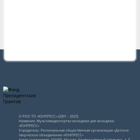
© РОО ТО «ЮНПРЕСС» (2001 - 2023)
Название: Мультивидеопортал молодёжи для молодёжи
«ЮНПРЕСС»
Учредитель: Региональная общественная организация «Детское
творческое объединение «ЮНПРЕСС»
Адрес учредителя: 101000, Москва, Кривоколенный переулок, д. 5,