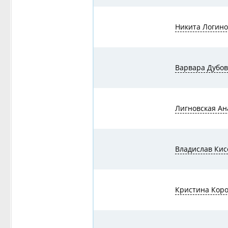
Никита Логино
Варвара Дубов
Лигновская Ан
Владислав Кис
Кристина Кор