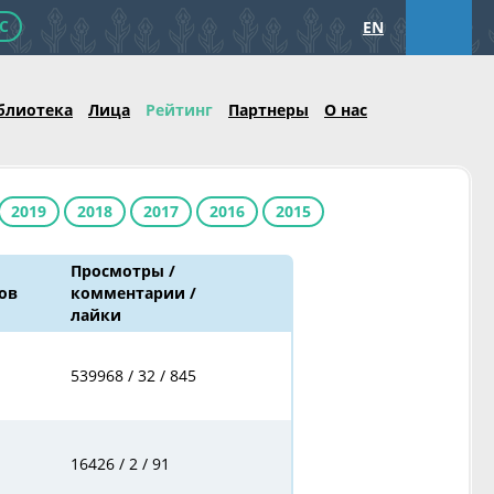
С
EN
блиотека
Лица
Рейтинг
Партнеры
О нас
2019
2018
2017
2016
2015
Просмотры /
ов
комментарии /
лайки
539968 / 32 / 845
16426 / 2 / 91