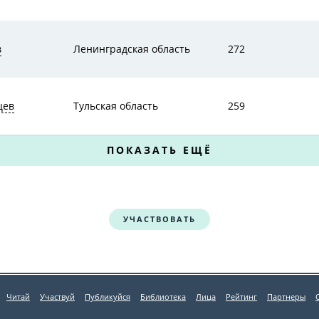
в
Ленинградская область
272
цев
Тульская область
259
ПОКАЗАТЬ ЕЩЁ
УЧАСТВОВАТЬ
Читай
Участвуй
Публикуйся
Библиотека
Лица
Рейтинг
Партнеры