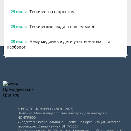
29
Творчество в простом
ИЮЛЯ
29
Творческие люди в нашем мире
ИЮЛЯ
29
Чему медийные дети учат вожатых — и
ИЮЛЯ
наоборот
© РОО ТО «ЮНПРЕСС» (2001 - 2023)
Название: Мультивидеопортал молодёжи для молодёжи
«ЮНПРЕСС»
Учредитель: Региональная общественная организация «Детское
творческое объединение «ЮНПРЕСС»
Адрес учредителя: 101000, Москва, Кривоколенный переулок, д. 5,