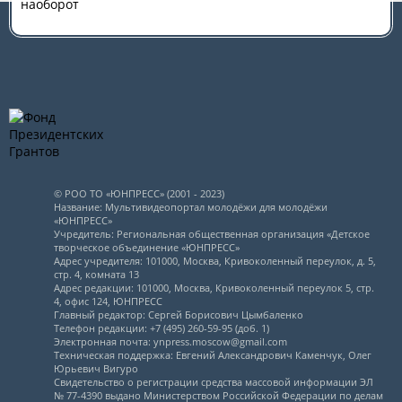
наоборот
© РОО ТО «ЮНПРЕСС» (2001 - 2023)
Название: Мультивидеопортал молодёжи для молодёжи
«ЮНПРЕСС»
Учредитель: Региональная общественная организация «Детское
творческое объединение «ЮНПРЕСС»
Адрес учредителя: 101000, Москва, Кривоколенный переулок, д. 5,
стр. 4, комната 13
Адрес редакции: 101000, Москва, Кривоколенный переулок 5, стр.
4, офис 124, ЮНПРЕСС
Главный редактор: Сергей Борисович Цымбаленко
Телефон редакции: +7 (495) 260-59-95 (доб. 1)
Электронная почта: ynpress.moscow@gmail.com
Техническая поддержка: Евгений Александрович Каменчук, Олег
Юрьевич Вигуро
Свидетельство о регистрации средства массовой информации ЭЛ
№ 77-4390 выдано Министерством Российской Федерации по делам