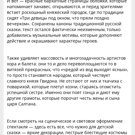
‎И вот — красные бархатные страницы обложки, которые
напоминает занавес, открываются, и перед зрителями
встает роскошный княжеский городок, где по традиции
сидят «Три девицы под окном, что пряли поздно
вечерком». Сохранены каноны традиционной русской
сказки, текст остался фактически неизменным, только
добавились музыкальные мотивы, которые дополняют
действие и окрашивают характеры героев.
‎Также удивляет массовость и многозадачность артистов
хора и балета: они то и дело перевоплощаются то в
витязей прекрасных, что «чредой из вод выходят ясных»,
то просто становятся народом, который чествует
славного князя Гвидона. Не отстают от них и ткачиха с
поварихой, которые плетут козни, стараясь отомстить
успешной сестре. Именно они поят гонца и дают ему
другие грамоты, которые порочат честь жены и сына
царя Салтана.
‎Если смотреть на сценическое и световое оформление
спектакля — здесь есть все, что нужно для детской
сказки — яркие декорации, пестрые блестящие костюмы