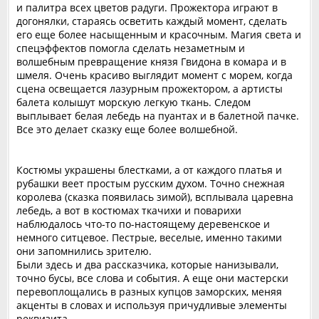
и палитра всех цветов радуги. Прожектора играют в
догонялки, стараясь осветить каждый момент, сделать
его еще более насыщенным и красочным. Магия света и
спецэффектов помогла сделать незаметным и
волшебным превращение князя Гвидона в комара и в
шмеля. Очень красиво выглядит момент с морем, когда
сцена освещается лазурным прожектором, а артисты
балета колышут морскую легкую ткань. Следом
выплывает белая лебедь на пуантах и в балетной пачке.
Все это делает сказку еще более волшебной.
‎Костюмы украшены блестками, а от каждого платья и
рубашки веет простым русским духом. Точно снежная
королева (сказка появилась зимой), всплывала царевна
лебедь, а вот в костюмах ткачихи и поварихи
наблюдалось что-то по-настоящему деревенское и
немного ситцевое. ‎Пестрые, веселые, именно такими
они запомнились зрителю.
‎Были здесь и два рассказчика, которые нанизывали,
точно бусы, все слова и события. А еще они мастерски
перевоплощались в разных купцов заморских, меняя
акценты в словах и используя причудливые элементы
реквизита.