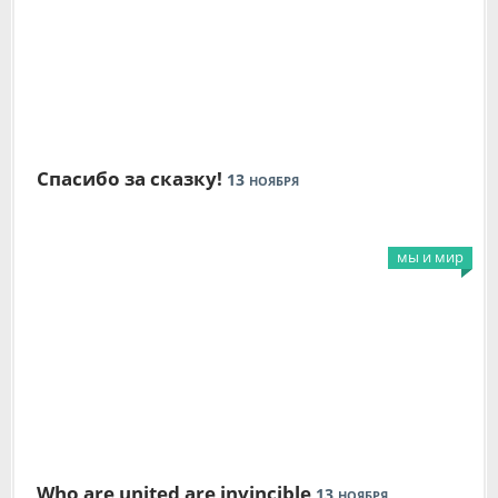
Спасибо за сказку!
13
НОЯБРЯ
мы и мир
Who are united are invincible
13
НОЯБРЯ